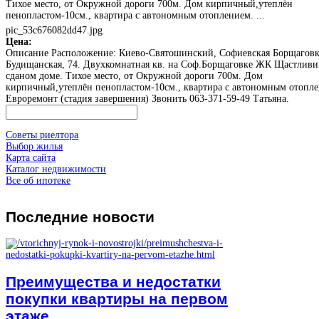
Тихое место, от Окружной дороги 700м. Дом кирпичный,утеплён
пенопластом-10см., квартира с автономным отоплением. ...
pic_53c676082dd47.jpg
Цена:
Описание
Расположение: Киево-Святошинский, Софиевская Борщаговк
Будищанская, 74. Двухкомнатная кв. на Соф.Борщаговке ЖК Щастливий
сданом доме. Тихое место, от Окружной дороги 700м. Дом
кирпичный,утеплён пенопластом-10см., квартира с автономным отопл
Евроремонт (стадия завершения) Звонить 063-371-59-49 Татьяна.
Советы риелтора
Выбор жилья
Карта сайта
Каталог недвижимости
Все об ипотеке
Последние
новости
Преимущества и недостатки
покупки квартиры на первом
этаже