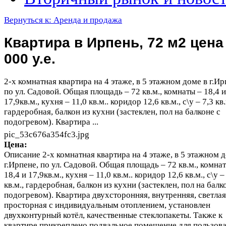
Вернуться к: Аренда и продажа
Квартира в Ирпень, 72 м2 цена
000 у.е.
2-х комнатная квартира на 4 этаже, в 5 этажном доме в г.Ир
по ул. Садовой. Общая площадь – 72 кв.м., комнаты – 18,4 и
17,9кв.м., кухня – 11,0 кв.м.. коридор 12,6 кв.м., с\у – 7,3 кв.
гардеробная, балкон из кухни (застеклен, пол на балконе с
подогревом). Квартира ...
pic_53c676a354fc3.jpg
Цена:
Описание
2-х комнатная квартира на 4 этаже, в 5 этажном 
г.Ирпене, по ул. Садовой. Общая площадь – 72 кв.м., комна
18,4 и 17,9кв.м., кухня – 11,0 кв.м.. коридор 12,6 кв.м., с\у –
кв.м., гардеробная, балкон из кухни (застеклен, пол на балк
подогревом). Квартира двухсторонняя, внутренняя, светлая
просторная с индивидуальным отоплением, установлен
двухконтурный котёл, качественные стеклопакеты. Также к
квартире прикреплено подвальное помещение для пользова