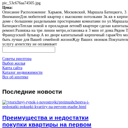
pic_53c676aa74505.jpg
Цена:
Описание
Расположение: Харьков, Московский, Маршала Батицкого, 3.
ВниманиеДля любителей квартир с высокими потолками 3к.кв в кирп
доме с большими раздельными просторными комнатами по ул.Маршала
БатицкогоТеплая зимой и прохладная летомВ квартире сделан капитал
ремонт.Развязка на три линии метро,остановка в 3 мин от дома.Рядом 
Французский бульвар.А во дворе капитальный кирпичный гаражЧто м
быть лучше для Вашей семейной жизниЖду Ваших звонков.Покупател
услугу агентству не оплачивает
Советы риелтора
Выбор жилья
Карта сайта
Каталог недвижимости
Все об ипотеке
Последние
новости
Преимущества и недостатки
покупки квартиры на первом