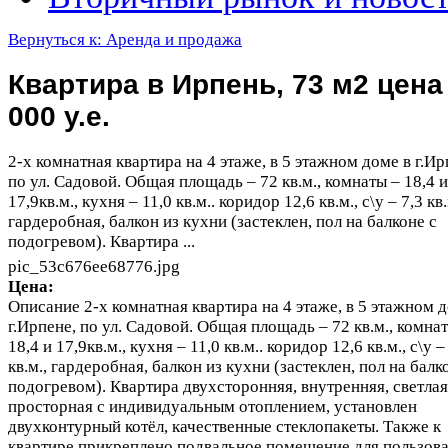
Вернуться к: Аренда и продажа
Квартира в Ирпень, 73 м2 цена
000 у.е.
2-х комнатная квартира на 4 этаже, в 5 этажном доме в г.Ир
по ул. Садовой. Общая площадь – 72 кв.м., комнаты – 18,4 и
17,9кв.м., кухня – 11,0 кв.м.. коридор 12,6 кв.м., с\у – 7,3 кв.
гардеробная, балкон из кухни (застеклен, пол на балконе с
подогревом). Квартира ...
pic_53c676ee68776.jpg
Цена:
Описание
2-х комнатная квартира на 4 этаже, в 5 этажном 
г.Ирпене, по ул. Садовой. Общая площадь – 72 кв.м., комна
18,4 и 17,9кв.м., кухня – 11,0 кв.м.. коридор 12,6 кв.м., с\у –
кв.м., гардеробная, балкон из кухни (застеклен, пол на балк
подогревом). Квартира двухсторонняя, внутренняя, светлая
просторная с индивидуальным отоплением, установлен
двухконтурный котёл, качественные стеклопакеты. Также к
квартире прикреплено подвальное помещение для пользова