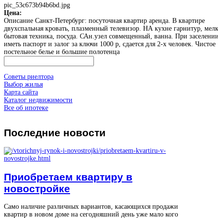
pic_53c673b94b6bd.jpg
Цена:
Описание
Санкт-Петербург: посуточная квартир аренда. В квартире
двухспальная кровать, плазменный телевизор. НА кухне гарнитур, мелк
бытовая техника, посуда. САн.узел совмещенный, ванна. При заселени
иметь паспорт и залог за ключи 1000 р, сдается для 2-х человек. Чистое
постельное белье и большие полотенца
Советы риелтора
Выбор жилья
Карта сайта
Каталог недвижимости
Все об ипотеке
Последние
новости
Приобретаем квартиру в
новостройке
Само наличие различных вариантов, касающихся продажи
квартир в новом доме на сегодняшний день уже мало кого