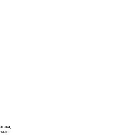
хника,
 залог