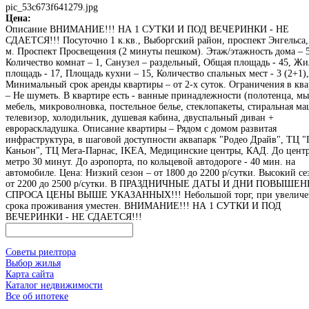
pic_53c673f641279.jpg
Цена:
Описание
ВНИМАНИЕ!!! НА 1 СУТКИ И ПОД ВЕЧЕРИНКИ - НЕ
СДАЕТСЯ!!! Посуточно 1 к.кв., Выборгский район, проспект Энгельса,
м. Проспект Просвещения (2 минуты пешком). Этаж/этажность дома – 5
Количество комнат – 1, Санузел – раздельный, Общая площадь - 45, Жи
площадь - 17, Площадь кухни – 15, Количество спальных мест - 3 (2+1),
Минимальный срок аренды квартиры – от 2-х суток. Ограничения в ква
– Не шуметь. В квартире есть - ванные принадлежности (полотенца, мы
мебель, микроволновка, постельное белье, стеклопакеты, стиральная м
телевизор, холодильник, душевая кабина, двуспальный диван +
еврораскладушка. Описание квартиры – Рядом с домом развитая
инфраструктура, в шаговой доступности аквапарк "Родео Драйв", ТЦ "
Каньон", ТЦ Мега-Парнас, IKEA, Медицинские центры, КАД. До центр
метро 30 минут. До аэропорта, по кольцевой автодороге - 40 мин. на
автомобиле. Цена: Низкий сезон – от 1800 до 2200 р/сутки. Высокий се
от 2200 до 2500 р/сутки. В ПРАЗДНИЧНЫЕ ДАТЫ И ДНИ ПОВЫШЕ
СПРОСА ЦЕНЫ ВЫШЕ УКАЗАННЫХ!!! Небольшой торг, при увеличе
срока проживания уместен. ВНИМАНИЕ!!! НА 1 СУТКИ И ПОД
ВЕЧЕРИНКИ - НЕ СДАЕТСЯ!!!
Советы риелтора
Выбор жилья
Карта сайта
Каталог недвижимости
Все об ипотеке