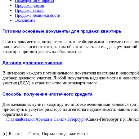
Помещения и офисы
Продажа домов
Продажа земли
Продажа недвижимости
Эксклюзив
Готовим основные документы для продажи квартиры
Список документов, которые являются необходимыми в случае соверше
напрямую зависит от того, каким образом вы стали владельцем данной
квартиры принято делить на обязательные...
Договор долевого участия
В интересах каждого потенциального покупателя квартиры в новостройк
договор долевого участия. Любой покупатель недвижимости в новостро
участия (ДДУ) в строительстве многоквартирного...
Способы получения ипотечного кредита
Для желающих купить квартиру по ипотеке очевидными являются три 
прибегнуть к услугам риэлтора из агентства недвижимости, нанять ипо
обратиться по...
Главная
Каталог
Аренда в Санкт-Петербурге
Санкт-Петербург пр. Энгел
(с) Квартал - 21 век, Портал о недвижимости.