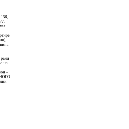
 136,
/7,
лая
ртире
ло),
ашина,
Гранд
а на
зон -
ННОГО
нии