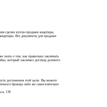
ния сделки купли-продажи квартиры,
 квартиры. Все документы для продажи
е знать о том, как правильно заключать
йке, который заключил договор долевого
пути достижения этой цели. Вы можете
течного брокера либо же самостоятельно
ьса, 136