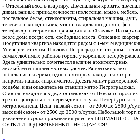
- Отдельный вход в квартиру. Двуспальная кровать, двуспа
диван, ванные принадлежности (полотенца, мыло), мебель,
постельное белье, стеклопакеты, стиральная машина, душ,
телевизор, холодильник, утюг с гладильной доской, фен,
телефизор, интернет по предварительной заявке. На парков
возле дома всегда есть свободные места. Описание квартир
Посуточная квартира находится рядом с 1-ым Медицински
Университетом им. Павлова. Петроградская сторона – один
самых любимых районов города у коренных петербуржцев
Здесь удивительно сочетается величие архитектурных
ансамблей и тишина уютных улочек. Район оживляют
небольшие скверики, один из которых находится как раз
напротив наших апартаментов. Десять минут размеренной
ходьбы, и вы окажетесь на станции метро Петроградская.
Станция находится в двух остановках от Невского проспект
трех от центрального пересадочного узла Петербургского
метрополитена. Цена: низкий сезон – от 2000 до 2500 р/сут
высокий сезон - от 2500 до 3500 р/сутки. Небольшой торг, 
увеличении срока проживания уместен ВНИМАНИЕ!!! НА
СУТКИ И ПОД ВЕЧЕРИНКИ - НЕ СДАЕТСЯ!!!