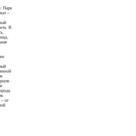
м. Парк
нат –
ьный
еть. В
ь,
енца,
ьная
й
шие
ный
венной
ом
орцов:
ми
орода
рк
 – от
шой