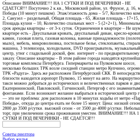
Описание
ВНИМАНИЕ!!! НА 1 СУТКИ И ПОД ВЕЧЕРИНКИ - НЕ
СДАЕТСЯ!!! Посуточно 2 к.кв., Московский район, ул. Фрунзе, д. 16, 
Победы (10 минут пешком). Этаж/этажность дома – 5/7, Количество ком
2, Санузел – раздельный, Общая площадь - 65, Жилая площадь - 17+15,
Площадь кухни – 10, Количество спальных мест - 5 (2+2+1), Минимал
срок аренды квартиры – от 3-х суток. Ограничения в квартире – Не шум
квартире есть - Двуспальная кровать, двуспальный диван, кресло-кроват
камин, газовая плита, газовая колонка, ванные принадлежности (полот
мыло), мебель, микроволновка, постельное белье, стеклопакеты, стирал
машина, 3 телевизора, холодильник, DVD проигрыватель, музыкальны
центр, утюг с гладильной доской, фен. интернет - по предварительному
заказу. Описание квартиры – В этом районе города находятся крупней
торговые комплексы Петербурга. Гипермаркеты на Пулковском шоссе,
несколько больших ТРК возле соседней станции метро Купчино, огром
ТРК «Радуга». Здесь же расположен Петербургский СКК. В непосредст
близости находится аэропорт Пулково, 15 минут на авто. На маршрутн
такси можно добраться до исторических и величественных парков и дв
Екатерининский, Павловский, Гатчинский, Петергоф с его знамениты
фонтанами. Если возникнет желание выбраться в исторический центр г
— это не проблема: дом расположен в 10 минутах ходьбы от метро «Па
Победы», откуда до центра ехать не более 15 минут. Цена: низкий сезон
2800 до 3500 р/сутки. высокий сезон - от 3500 до 4000 р/сутки. Неболь
торг, при увеличении срока проживания уместен. ВНИМАНИЕ!!! НА 1
СУТКИ И ПОД ВЕЧЕРИНКИ - НЕ СДАЕТСЯ!!!
Советы риелтора
Выбор жилья