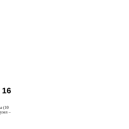
 16
ы (10
узел –