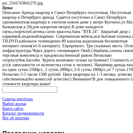
pic_53c6743841270.jpg
Цена:
Описание
Аренда квартир в Санкт-Петербурге посуточная. Посуточная
квартир в Петербурге аренда. Сдаётся посуточно в Санкт-Петербурге
однокомнатная квартира в элитном новом доме у метро Купчино,ул.Ма
Балканская д 26(дом напротив метро).В доме находится
сауна,спортклуб,аптека,салон красоты,банк "ВТБ 24". Закрытый двор с
парковкой,видеонаблюдение. Современная мебель,вся бытовая техника
ТВ,DVD,кабельное телевидение-80 каналов,выделенная безлимитная
интернет-линия(wi-fi интернет). Евроремонт. Три спальных места. Отл
инфраструктура.Через дорогу гипермаркет Окей,Сбербанк,салоны связи
торговые комплексы и продовольственный рынок.Несколько
спортклубов,бассейн. Курить возможно только на балконе! Стоимость о
р/с(в зависимости от количества суток и человек). Например,аренда кв
на одни cутки-2500р/с, 2 суток-2000р/с,3-6 суток-1800р/с,от 7 суток-170
Почасово:3-5 часов-1500 рублей. Цена квартиры на 1-3 месяца -р/месяц
собственника(без комиссий агенства!) Внимание!В дни повышенного с
стоимость квартиры выше!
Советы риелтора
Выбор жилья
Карта сайта
Каталог недвижимости
Все об ипотеке