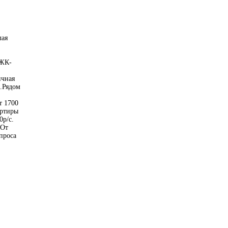
лая
,ЖК-
ичная
.Рядом
т 1700
артиры
0р/с.
 От
проса