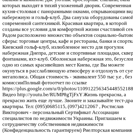
которых выходят в тихий ухоженный дворик. Современная
кухня-столовая с панорамными окнами, открывающими ви
набережную и гольф-клуб. Два санузла оборудованы само
современной сантехникой. Красивая квартира, в которой
созданы все условия для комфортной жизни счастливой се
Радом расположено множество объектов социально-бытов
сферы: торговые центры, кафе и рестораны, банки и спортк
Киевский гольф-клуб, излюбленное место для прогулок
набережная Днепра, детские и спортивные площадки, скве
фонтанами, яхт-клуб. Оболонская набережная это, безусло
одно из самых красивейших мест Киева, где Вы можете
окунуться в расслабляющую атмосферу и отдохнуть от су
мегаполиса. Общая стоимость - эквивалент 550 тыс у.е , без
комиссииПолный фотоотчет по ссылке
https://plus.google.com/u/0/photos/1109122563454485521
Видео http://youtu.be/RUMP8gTjFxY Жизнь прекрасна, а
прекрасно жить еще лучше. Звоните и заказывайте тест-др
квартиры. Тел: (095)0685115, (097)4212067 , Ростислав
Викторович - персональный Сертификат Ассоциации
специалистов по недвижимости Украины. Приглашаем к
сотрудничеству собственников недвижимости
(Конфиденциальность гарантируем) Риелторская компания