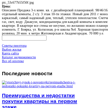
pic_53c677b55f50f.jpg
Цена:
Описание
Продажа 3-х комн. кв. с дизайнерской планировкой. 98/46/16
отдельный комнаты, 2 с/у. 3 этаж 10-ти этажки. Новый дом 2011 г моно
каркасный, самый надежный дом, теплый, утеплен пенопластом. Счетч
газ, свет, воду. Джакузи, кондицыонеры для каждой комнаты в комплек
квартире. В квартире все стены не несучие, по желанию можно планир
изменить. Г. Боярка, ул. Колхозная, р-н школы №4. Хорошая транспортн
розвязка, 20 мин. к метро Житомирская и Академгородок. 70 000 у.е.
Советы риелтора
Выбор жилья
Карта сайта
Каталог недвижимости
Все об ипотеке
Последние
новости
Преимущества и недостатки
покупки квартиры на первом
этаже