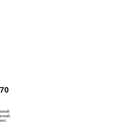
 70
ельный
асный,
вет,