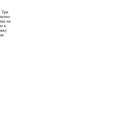
. Три
литно-
ики на
те к
овку
ая