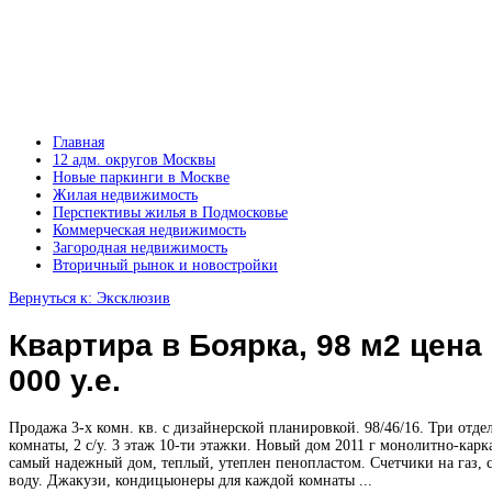
Главная
12 адм. округов Москвы
Новые паркинги в Москве
Жилая недвижимость
Перспективы жилья в Подмосковье
Коммерческая недвижимость
Загородная недвижимость
Вторичный рынок и новостройки
Вернуться к: Эксклюзив
Квартира в Боярка, 98 м2 цена
000 у.е.
Продажа 3-х комн. кв. с дизайнерской планировкой. 98/46/16. Три отд
комнаты, 2 с/у. 3 этаж 10-ти этажки. Новый дом 2011 г монолитно-карк
самый надежный дом, теплый, утеплен пенопластом. Счетчики на газ, с
воду. Джакузи, кондицыонеры для каждой комнаты ...