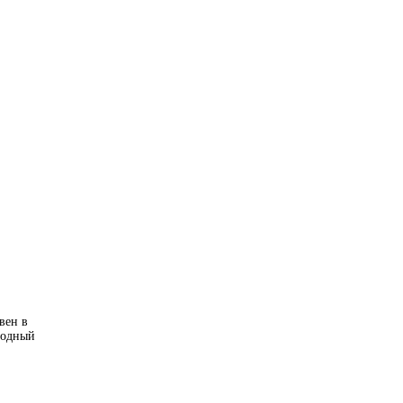
вен в
ободный