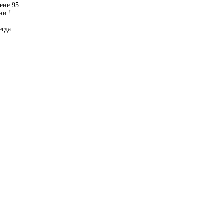
ене 95
ни !
егда