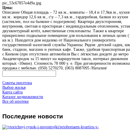
pic_53c67857e4d9a.jpg
Цена:
Описание
Общая площадь – 72 кв.м., комнаты – 18,4 и 17,9кв.м., кухня 
кв.м.. коридор 12,6 кв.м., с\у – 7,3 кв.м., гардеробная, балкон из кухни
(застеклен, пол на балконе с подогревом). Квартира двухсторонняя,
внутренняя, светлая и просторная с индивидуальным отоплением, уста
двухконтурный котёл, качественные стеклопакеты. Также к квартире
прикреплено подвальное помещение для пользования в личных целях (
кв.м.). Находится дом недалеко от Национального университета
государственной налоговой службы Украины. Рядом: детский садик, шк
банк, стадион, магазин и уютных кафе. Также, удобная транспортная ра
с Киевом (при отсутствии автомобиля Вы с лёгкостью доедете до метро
Академгородок за 15 минут на маршрутном такси, интервал движения
которых -10мин). Стоимость 78 000 у. е. При договоренности возможна
продажа с мебелью. (050) 5270270, (063) 8087095 /Наталия/
Советы риелтора
Выбор жилья
Карта сайта
Каталог недвижимости
Все об ипотеке
Последние
новости