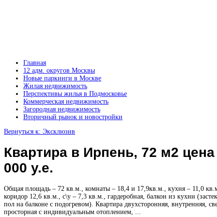
Главная
12 адм. округов Москвы
Новые паркинги в Москве
Жилая недвижимость
Перспективы жилья в Подмосковье
Коммерческая недвижимость
Загородная недвижимость
Вторичный рынок и новостройки
Вернуться к: Эксклюзив
Квартира в Ирпень, 72 м2 цена
000 у.е.
Общая площадь – 72 кв.м., комнаты – 18,4 и 17,9кв.м., кухня – 11,0 кв.м
коридор 12,6 кв.м., с\у – 7,3 кв.м., гардеробная, балкон из кухни (засте
пол на балконе с подогревом). Квартира двухсторонняя, внутренняя, св
просторная с индивидуальным отоплением, ...