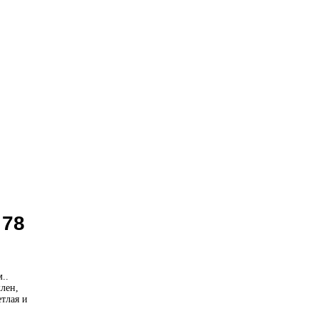
 78
..
клен,
етлая и