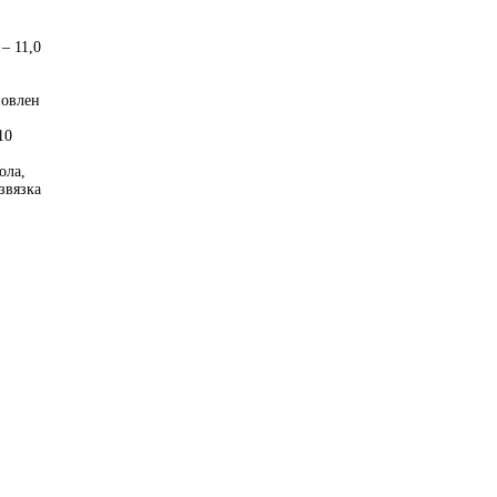
– 11,0
новлен
10
ола,
звязка