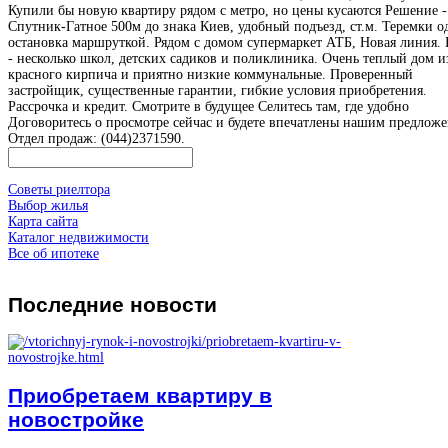
Купили бы новую квартиру рядом с метро, но цены кусаются Решение 
Спутник-Гатное 500м до знака Киев, удобный подъезд, ст.м. Теремки о
остановка маршруткой. Рядом с домом супермаркет АТБ, Новая линия. 
- несколько школ, детских садиков и поликлиника. Очень теплый дом и
красного кирпича и приятно низкие коммунальные. Проверенный
застройщик, существенные гарантии, гибкие условия приобретения.
Рассрочка и кредит. Смотрите в будущее Селитесь там, где удобно
Договоритесь о просмотре сейчас и будете впечатлены нашим предлож
Отдел продаж: (044)2371590.
Советы риелтора
Выбор жилья
Карта сайта
Каталог недвижимости
Все об ипотеке
Последние
новости
Приобретаем квартиру в
новостройке