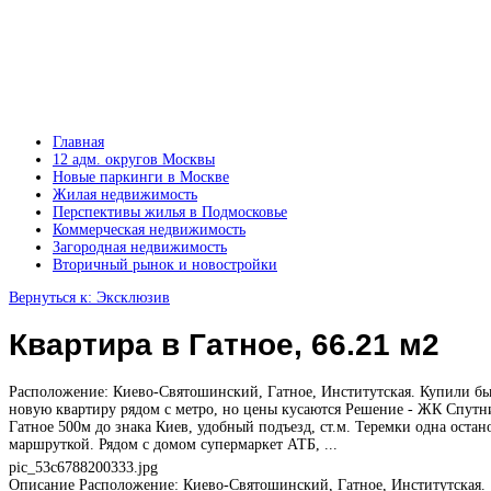
Главная
12 адм. округов Москвы
Новые паркинги в Москве
Жилая недвижимость
Перспективы жилья в Подмосковье
Коммерческая недвижимость
Загородная недвижимость
Вторичный рынок и новостройки
Вернуться к: Эксклюзив
Квартира в Гатное, 66.21 м2
Расположение: Киево-Святошинский, Гатное, Институтская. Купили б
новую квартиру рядом с метро, но цены кусаются Решение - ЖК Спутн
Гатное 500м до знака Киев, удобный подъезд, ст.м. Теремки одна остан
маршруткой. Рядом с домом супермаркет АТБ, ...
pic_53c6788200333.jpg
Описание
Расположение: Киево-Святошинский, Гатное, Институтская.