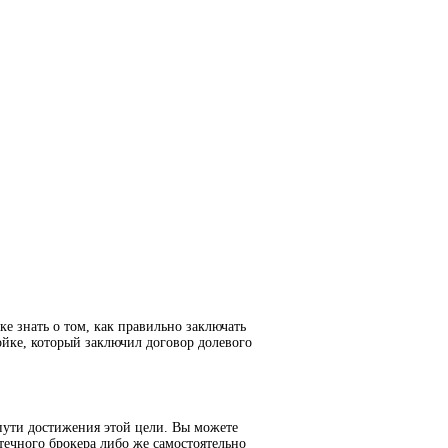
е знать о том, как правильно заключать
йке, который заключил договор долевого
пути достижения этой цели. Вы можете
течного брокера либо же самостоятельно