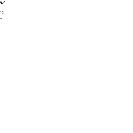
9/9,
015
ка