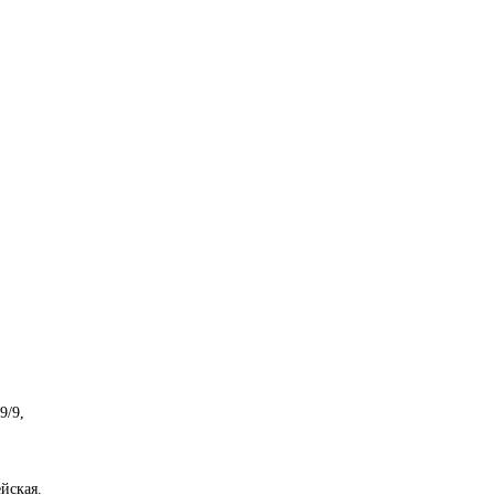
9/9,
йская.