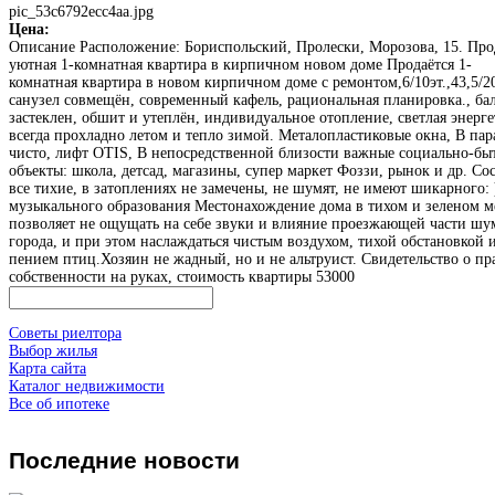
pic_53c6792ecc4aa.jpg
Цена:
Описание
Расположение: Бориспольский, Пролески, Морозова, 15. Про
уютная 1-комнатная квартира в кирпичном новом доме Продаётся 1-
комнатная квартира в новом кирпичном доме с ремонтом,6/10эт.,43,5/20
санузел совмещён, современный кафель, рациональная планировка., ба
застеклен, обшит и утеплён, индивидуальное отопление, светлая энерге
всегда прохладно летом и тепло зимой. Металопластиковые окна, В па
чисто, лифт OTIS, В непосредственной близости важные социально-бы
объекты: школа, детсад, магазины, супер маркет Фоззи, рынок и др. Со
все тихие, в затоплениях не замечены, не шумят, не имеют шикарного: 
музыкального образования Местонахождение дома в тихом и зеленом м
позволяет не ощущать на себе звуки и влияние проезжающей части шу
города, и при этом наслаждаться чистым воздухом, тихой обстановкой 
пением птиц.Хозяин не жадный, но и не альтруист. Свидетельство о пр
собственности на руках, стоимость квартиры 53000
Советы риелтора
Выбор жилья
Карта сайта
Каталог недвижимости
Все об ипотеке
Последние
новости