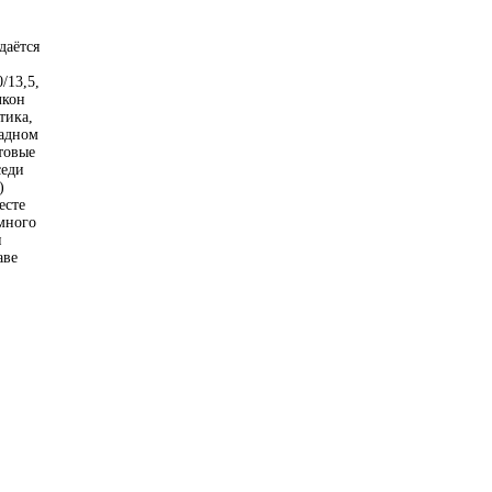
даётся
/13,5,
лкон
тика,
радном
товые
седи
)
есте
много
и
аве