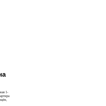
на
ная 1-
артира
ещён,