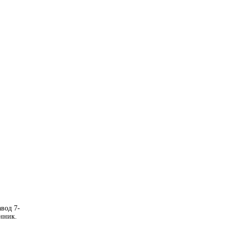
вод 7-
енник.