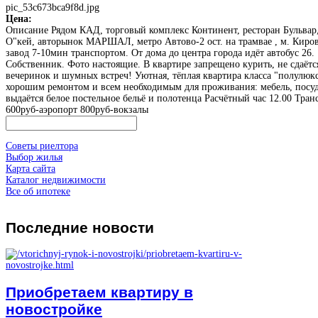
pic_53c673bca9f8d.jpg
Цена:
Описание
Рядом КАД, торговый комплeкс Континент, ресторан Бульвар
О"кей, авторынок МАРШАЛ, метро Автово-2 ост. на трамвае , м. Киро
завод 7-10мин транспортом. От дома до центра города идёт автобус 26.
Собственник. Фото настоящие. В квартире запрещено курить, не сдаётс
вечеринок и шумных встреч! Уютная, тёплая квартира класса "полулюкс
хорошим ремонтом и всем необходимым для проживания: мебель, посуд
выдаётся белое постельное бельё и полотенца Расчётный час 12.00 Тран
600руб-аэропорт 800руб-вокзалы
Советы риелтора
Выбор жилья
Карта сайта
Каталог недвижимости
Все об ипотеке
Последние
новости
Приобретаем квартиру в
новостройке