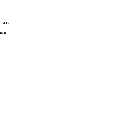
ста на
да и