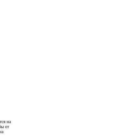
тся на
бы от
на