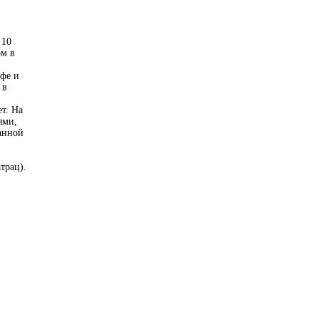
 10
ом в
афе и
 в
т. На
ями,
анной
трац).