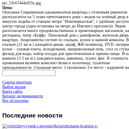
pic_53c67444c655e.jpg
Цена:
Описание
Современная однокомнатная квартира с отличным ремонтом
располагается на 5 этаже пятиэтажного дома с видом на зелёный двор в
минутах ходьбы от станции метро "Новочеркасская", с удобным доступ
центр города (одна остановка на метро до Невского проспекта). Рядом
располагается много продовольственных и промтоварных магазинов, к
рестораны, театр «Буфф». Панельный дом с домофоном, железная дверь
квартиру. Апартаменты состоят из спальни, кухни и ванной комнаты. В
спальне (21 кв.м.) находятся диван, шкаф, ЖК-телевизор, DVD, интерне
кухне – газовая плита, холодильник, микроволновая печь, стол со стуль
фильтр для воды, набор посуды для приготовления и приема пищи. В в
комнате (5.5 кв.м.) находятся ванна, раковина, туалет, фен. В стоимость
проживания включен комплект белья и полотенца, туалетные
принадлежности. Спальные места: 2 (возможно 3-е место - надувной ма
Советы риелтора
Выбор жилья
Карта сайта
Каталог недвижимости
Все об ипотеке
Последние
новости