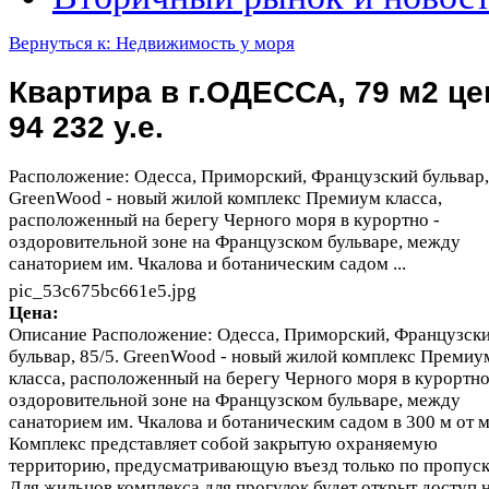
Вернуться к: Недвижимость у моря
Квартира в г.ОДЕССА, 79 м2 це
94 232 у.е.
Расположение: Одесса, Приморский, Французский бульвар, 
GreenWood - новый жилой комплекс Премиум класса,
расположенный на берегу Черного моря в курортно -
оздоровительной зоне на Французском бульваре, между
санаторием им. Чкалова и ботаническим садом ...
pic_53c675bc661e5.jpg
Цена:
Описание
Расположение: Одесса, Приморский, Французск
бульвар, 85/5. GreenWood - новый жилой комплекс Премиу
класса, расположенный на берегу Черного моря в курортно
оздоровительной зоне на Французском бульваре, между
санаторием им. Чкалова и ботаническим садом в 300 м от м
Комплекс представляет собой закрытую охраняемую
территорию, предусматривающую въезд только по пропуск
Для жильцов комплекса для прогулок будет открыт доступ 