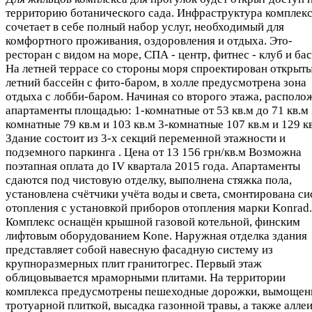
территорию ботанического сада. Инфраструктура комплек
сочетает в себе полный набор услуг, необходимый для
комфортного проживания, оздоровления и отдыха. Это-
ресторан с видом на море, СПА - центр, фитнес - клуб и ба
На летней террасе со стороны моря спроектирован открыт
летний бассейн с фито-баром, в холле предусмотрена зона
отдыха с лобби-баром. Начиная со второго этажа, располо
апартаменты площадью: 1-комнатные от 53 кв.м до 71 кв.м 
комнатные 79 кв.м и 103 кв.м 3-комнатные 107 кв.м и 129 кв
Здание состоит из 3-х секций переменной этажности и
подземного паркинга . Цена от 13 156 грн/кв.м Возможна
поэтапная оплата до IV квартала 2015 года. Апартаменты
сдаются под чистовую отделку, выполнена стяжка пола,
установлена счётчики учёта воды и света, смонтирована си
отопления с установкой приборов отопления марки Konrad.
Комплекс оснащён крышной газовой котельной, финским
лифтовым оборудованием Kone. Наружная отделка здания
представляет собой навесную фасадную систему из
крупноразмерных плит гранитогрес. Первый этаж
облицовывается мраморными плитами. На территории
комплекса предусмотрены пешеходные дорожки, вымоще
тротуарной плиткой, высадка газонной травы, а также алле