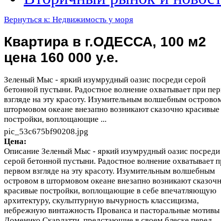
Вернуться к: Недвижимость у моря
Квартира в г.ОДЕССА, 100 м2
цена 160 000 у.е.
Зеленый Мыс - яркий изумрудный оазис посреди серой
бетонной пустыни. Pадостное волнение охватывает при пе
взгляде на эту красоту. Изумительным волшебным островом
штормовом океане внезапно возникают сказочно красивые
постройки, воплощающие ...
pic_53c675bf90208.jpg
Цена:
Описание
Зеленый Мыс - яркий изумрудный оазис посреди
серой бетонной пустыни. Pадостное волнение охватывает п
первом взгляде на эту красоту. Изумительным волшебным
островом в штормовом океане внезапно возникают сказоч
красивые постройки, воплощающие в себе впечатляющую
архитектуру, скульптурную вычурность классицизма,
небрежную винтажность Прованса и пасторальные мотивы
Доменико Скарлатти, предстающие в своем блеске перед