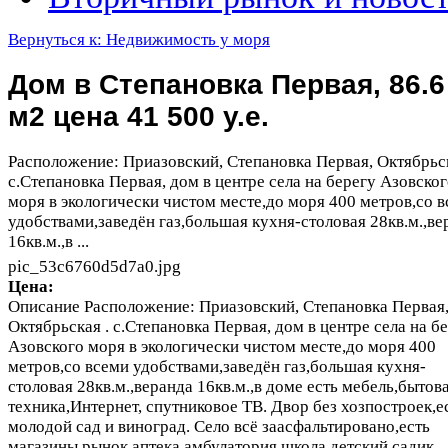
Вернуться к: Недвижимость у моря
Дом в Степановка Первая, 86.6
м2 цена 41 500 у.е.
Расположение: Приазовский, Степановка Первая, Октябрьск
с.Степановка Первая, дом в центре села на берегу Азовско
моря в экологически чистом месте,до моря 400 метров,со 
удобствами,заведён газ,большая кухня-столовая 28кв.м.,ве
16кв.м.,в ...
pic_53c6760d5d7a0.jpg
Цена:
Описание
Расположение: Приазовский, Степановка Первая
Октябрьская . с.Степановка Первая, дом в центре села на б
Азовского моря в экологически чистом месте,до моря 400
метров,со всеми удобствами,заведён газ,большая кухня-
столовая 28кв.м.,веранда 16кв.м.,в доме есть мебель,бытов
техника,Интернет, спутниковое ТВ. Двор без хозпостроек,е
молодой сад и виноград. Село всё заасфальтировано,есть
магазины,рынок,аптека,амбулатория,школа,детский садик,