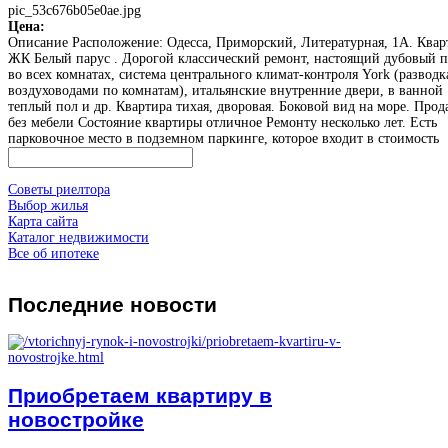
pic_53c676b05e0ae.jpg
Цена:
Описание
Расположение: Одесса, Приморский, Литературная, 1А. Квар
ЖК Белый парус . Дорогой классический ремонт, настоящий дубовый п
во всех комнатах, система центрального климат-контроля York (разводк
воздуховодами по комнатам), итальянские внутренние двери, в ванной
теплый пол и др. Квартира тихая, дворовая. Боковой вид на море. Прод
без мебели Состояние квартиры отличное Ремонту несколько лет. Есть
парковочное место в подземном паркинге, которое входит в стоимость
Советы риелтора
Выбор жилья
Карта сайта
Каталог недвижимости
Все об ипотеке
Последние
новости
Приобретаем квартиру в
новостройке