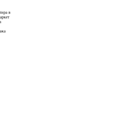
тира в
аркет
а
ажа