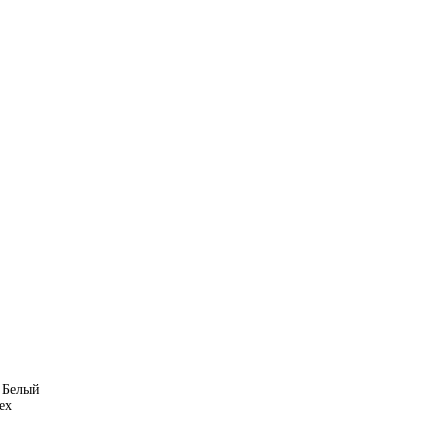
 Белый
ех