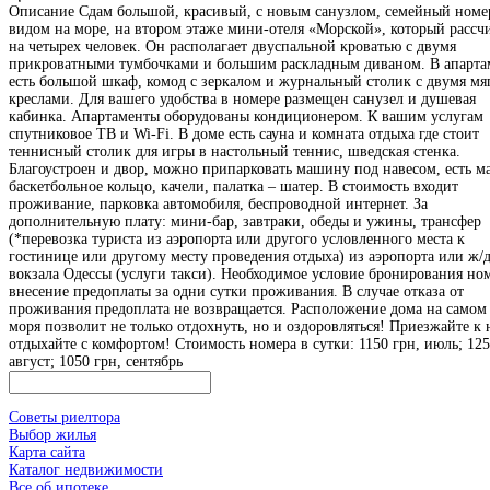
Описание
Сдам большой, красивый, с новым санузлом, семейный номе
видом на море, на втором этаже мини-отеля «Морской», который рассч
на четырех человек. Он располагает двуспальной кроватью с двумя
прикроватными тумбочками и большим раскладным диваном. В апарта
есть большой шкаф, комод с зеркалом и журнальный столик с двумя м
креслами. Для вашего удобства в номере размещен санузел и душевая
кабинка. Апартаменты оборудованы кондиционером. К вашим услугам
спутниковое ТВ и Wi-Fi. В доме есть сауна и комната отдыха где стоит
теннисный столик для игры в настольный теннис, шведская стенка.
Благоустроен и двор, можно припарковать машину под навесом, есть м
баскетбольное кольцо, качели, палатка – шатер. В стоимость входит
проживание, парковка автомобиля, беспроводной интернет. За
дополнительную плату: мини-бар, завтраки, обеды и ужины, трансфер
(*перевозка туриста из аэропорта или другого условленного места к
гостинице или другому месту проведения отдыха) из аэропорта или ж/
вокзала Одессы (услуги такси). Необходимое условие бронирования но
внесение предоплаты за одни сутки проживания. В случае отказа от
проживания предоплата не возвращается. Расположение дома на самом 
моря позволит не только отдохнуть, но и оздоровляться! Приезжайте к 
отдыхайте с комфортом! Стоимость номера в сутки: 1150 грн, июль; 125
август; 1050 грн, сентябрь
Советы риелтора
Выбор жилья
Карта сайта
Каталог недвижимости
Все об ипотеке