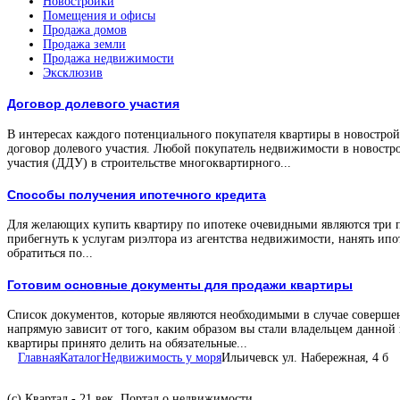
Новостройки
Помещения и офисы
Продажа домов
Продажа земли
Продажа недвижимости
Эксклюзив
Договор долевого участия
В интересах каждого потенциального покупателя квартиры в новостройк
договор долевого участия. Любой покупатель недвижимости в новостро
участия (ДДУ) в строительстве многоквартирного...
Способы получения ипотечного кредита
Для желающих купить квартиру по ипотеке очевидными являются три 
прибегнуть к услугам риэлтора из агентства недвижимости, нанять ипо
обратиться по...
Готовим основные документы для продажи квартиры
Список документов, которые являются необходимыми в случае соверше
напрямую зависит от того, каким образом вы стали владельцем данной
квартиры принято делить на обязательные...
Главная
Каталог
Недвижимость у моря
Ильичевск ул. Набережная, 4 б
(с) Квартал - 21 век, Портал о недвижимости.