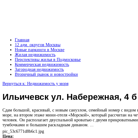
Главная
12 адм. округов Москвы
Новые паркинги в Москве
Жилая недвижимость
Перспективы жилья в Подмосковье
Коммерческая недвижимость
Загородная недвижимость
Вторичный рынок и новостройки
Вернуться к: Недвижимость у моря
Ильичевск ул. Набережная, 4 б
Сдам большой, красивый, с новым санузлом, семейный номер с видом 
море, на втором этаже мини-отеля «Морской», который рассчитан на ч
человек. Он располагает двуспальной кроватью с двумя прикроватными
тумбочками и большим раскладным диваном. ...
pic_53c6771d8b6c1.jpg
Цена: