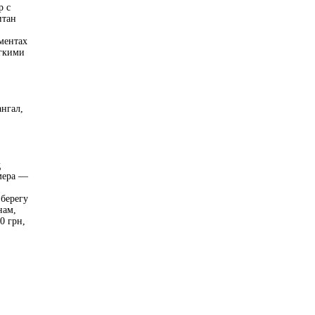
р с
итан
ментах
ягкими
ангал,
д
мера —
берегу
нам,
0 грн,