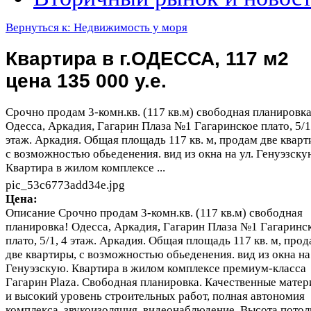
Вернуться к: Недвижимость у моря
Квартира в г.ОДЕССА, 117 м2
цена 135 000 у.е.
Срочно продам 3-комн.кв. (117 кв.м) свободная планировка
Одесса, Аркадия, Гагарин Плаза №1 Гагаринское плато, 5/1
этаж. Аркадия. Общая площадь 117 кв. м, продам две кварт
с возможностью обьеденения. вид из окна на ул. Генуэзску
Квартира в жилом комплексе ...
pic_53c6773add34e.jpg
Цена:
Описание
Срочно продам 3-комн.кв. (117 кв.м) свободная
планировка! Одесса, Аркадия, Гагарин Плаза №1 Гагаринс
плато, 5/1, 4 этаж. Аркадия. Общая площадь 117 кв. м, про
две квартиры, с возможностью обьеденения. вид из окна на 
Генуэзскую. Квартира в жилом комплексе премиум-класса
Гагарин Plaza. Свободная планировка. Качественные мате
и высокий уровень строительных работ, полная автономия
комплекса, звукоизоляция, видеонаблюдение. Высота потол