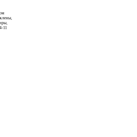
том
еклены,
иры,
4-11