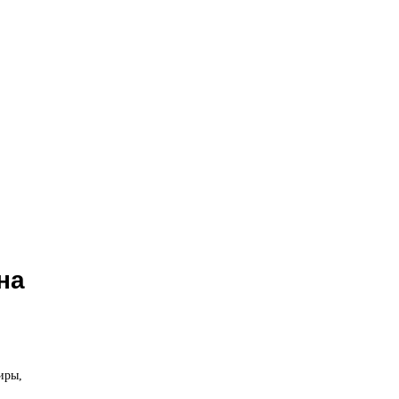
на
иры,