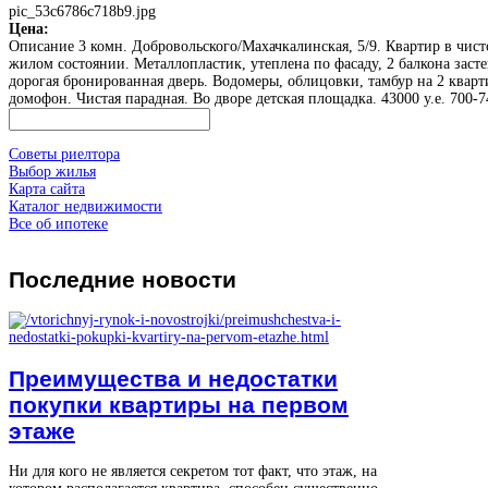
pic_53c6786c718b9.jpg
Цена:
Описание
3 комн. Добровольского/Махачкалинская, 5/9. Квартир в чис
жилом состоянии. Металлопластик, утеплена по фасаду, 2 балкона заст
дорогая бронированная дверь. Водомеры, облицовки, тамбур на 2 кварт
домофон. Чистая парадная. Во дворе детская площадка. 43000 у.е. 700-7
Советы риелтора
Выбор жилья
Карта сайта
Каталог недвижимости
Все об ипотеке
Последние
новости
Преимущества и недостатки
покупки квартиры на первом
этаже
Ни для кого не является секретом тот факт, что этаж, на