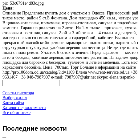
pic_53c6791e4d83c.jpg
Цена:
Описание
Предлагаем купить дом с участком в Одессе, Приморский рай
тихое место, район 9 ст.Б.Фонтана. Дом площадью 450 кв.м., четыре ур
В цоколе-котельная, прачечная, игровая-спорт-зал, санузел и подсобные
комнаты. Гараж на роллетах на 2 авто. На 1-м этаже—прихожая, кухня-
столовая и гостиная, санузел. 2-ой и 3-ий этажи— 4 спальни для детей,
мастер-спальня со своим санузлом и гардеробной, кабинет. Выполнен
прекрасный «хозяйский» ремонт: мраморные подоконники, паркетный 
структурная штукатурка, удобная деревянная лестница. Везде, где плит
полы с подогревом. Участок 6 соток в зелени. Перед гаражом — место 
авто и беседка, хвойные деревья, многолетние растения. На заднем двор
площадка для барбекю с беседкой, туалетом и летней мебелью. Есть мес
каркасного бассейна. Цена: 700тыс. Торг Больше информации на сайте
http://pro100dom.od.ua/catalog/?id=1169 Елена www.rent-service.od.ua +38
9631467 +38 048-7987907 e-mail: 7987907@ukr.net skype: elena.tsapenko
Советы риелтора
Выбор жилья
Карта сайта
Каталог недвижимости
Все об ипотеке
Последние
новости