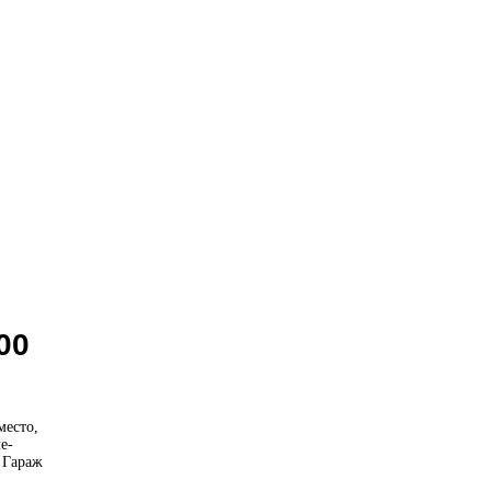
00
место,
е-
. Гараж