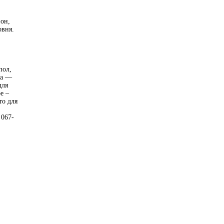
он,
овня.
пол,
ка —
для
е –
то для
 067-