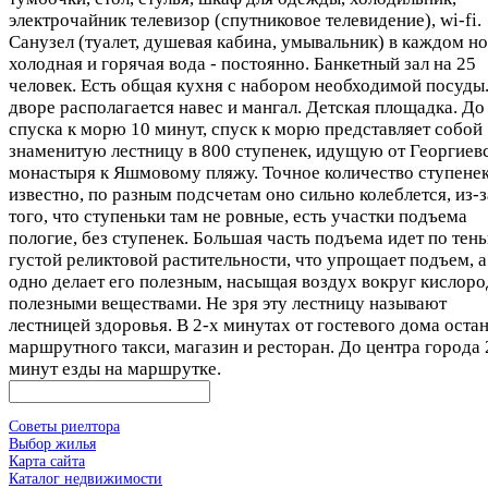
электрочайник телевизор (спутниковое телевидение), wi-fi.
Санузел (туалет, душевая кабина, умывальник) в каждом н
холодная и горячая вода - постоянно. Банкетный зал на 25
человек. Есть общая кухня с набором необходимой посуды
дворе располагается навес и мангал. Детская площадка. До
спуска к морю 10 минут, спуск к морю представляет собой
знаменитую лестницу в 800 ступенек, идущую от Георгиев
монастыря к Яшмовому пляжу. Точное количество ступенек
известно, по разным подсчетам оно сильно колеблется, из-з
того, что ступеньки там не ровные, есть участки подъема
пологие, без ступенек. Большая часть подъема идет по тень
густой реликтовой растительности, что упрощает подъем, а
одно делает его полезным, насыщая воздух вокруг кислоро
полезными веществами. Не зря эту лестницу называют
лестницей здоровья. В 2-х минутах от гостевого дома оста
маршрутного такси, магазин и ресторан. До центра города 
минут езды на маршрутке.
Советы риелтора
Выбор жилья
Карта сайта
Каталог недвижимости