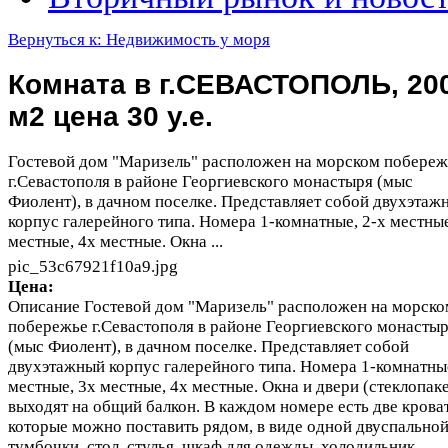
Вернуться к: Недвижимость у моря
Комната в г.СЕВАСТОПОЛЬ, 20
м2 цена 30 у.е.
Гостевой дом "Маризель" расположен на морском побереж
г.Севастополя в районе Георгиевского монастыря (мыс
Фиолент), в дачном поселке. Представляет собой двухэтаж
корпус галерейного типа. Номера 1-комнатные, 2-х местные
местные, 4х местные. Окна ...
pic_53c67921f10a9.jpg
Цена:
Описание
Гостевой дом "Маризель" расположен на морско
побережье г.Севастополя в районе Георгиевского монасты
(мыс Фиолент), в дачном поселке. Представляет собой
двухэтажный корпус галерейного типа. Номера 1-комнатные
местные, 3х местные, 4х местные. Окна и двери (стеклопак
выходят на общий балкон. В каждом номере есть две крова
которые можно поставить рядом, в виде одной двуспальной
тумбочки, стол, стулья, шкаф для одежды, холодильник,