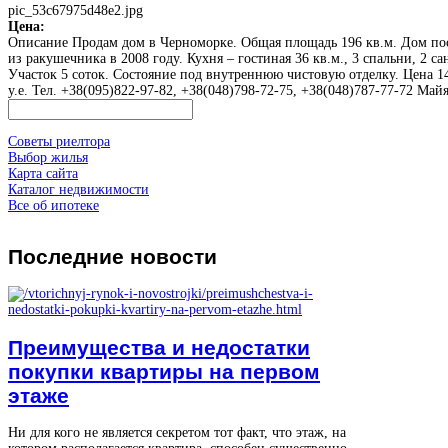
pic_53c67975d48e2.jpg
Цена:
Описание
Продам дом в Черноморке. Общая площадь 196 кв.м. Дом по
из ракушечника в 2008 году. Кухня – гостиная 36 кв.м., 3 спальни, 2 са
Участок 5 соток. Состояние под внутреннюю чистовую отделку. Цена 1
у.е. Тел. +38(095)822-97-82, +38(048)798-72-75, +38(048)787-77-72 Май
Советы риелтора
Выбор жилья
Карта сайта
Каталог недвижимости
Все об ипотеке
Последние
новости
Преимущества и недостатки
покупки квартиры на первом
этаже
Ни для кого не является секретом тот факт, что этаж, на