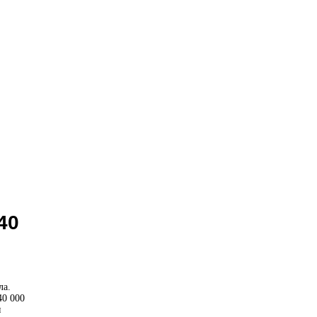
40
ла.
40 000
я