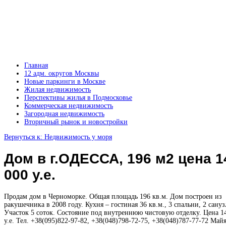
Главная
12 адм. округов Москвы
Новые паркинги в Москве
Жилая недвижимость
Перспективы жилья в Подмосковье
Коммерческая недвижимость
Загородная недвижимость
Вторичный рынок и новостройки
Вернуться к: Недвижимость у моря
Дом в г.ОДЕССА, 196 м2 цена 1
000 у.е.
Продам дом в Черноморке. Общая площадь 196 кв.м. Дом построен из
ракушечника в 2008 году. Кухня – гостиная 36 кв.м., 3 спальни, 2 сануз
Участок 5 соток. Состояние под внутреннюю чистовую отделку. Цена 1
у.е. Тел. +38(095)822-97-82, +38(048)798-72-75, +38(048)787-77-72 Май