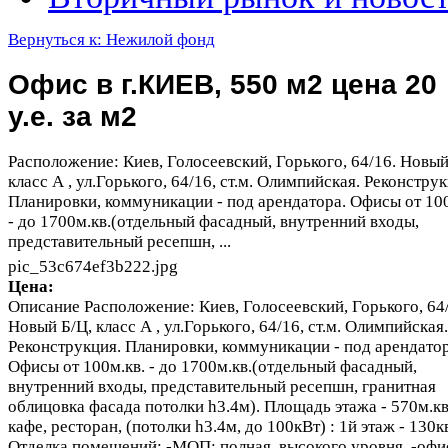
Вернуться к: Нежилой фонд
Офис в г.КИЕВ, 550 м2 цена 20
у.е. за м2
Расположение: Киев, Голосеевский, Горького, 64/16. Новый
класс А , ул.Горького, 64/16, ст.м. Олимпийская. Реконструк
Планировки, коммуникации - под арендатора. Офисы от 100
- до 1700м.кв.(отдельный фасадный, внутренний входы,
представительный ресепшн, ...
pic_53c674ef3b222.jpg
Цена:
Описание
Расположение: Киев, Голосеевский, Горького, 64
Новый Б/Ц, класс А , ул.Горького, 64/16, ст.м. Олимпийская.
Реконструкция. Планировки, коммуникации - под арендатор
Офисы от 100м.кв. - до 1700м.кв.(отдельный фасадный,
внутренний входы, представительный ресепшн, гранитная
облицовка фасада потолки h3.4м). Площадь этажа - 570м.кв
кафе, ресторан, (потолки h3.4м, до 100кВт) : 1й этаж - 130к
Отделка помещений: -МОП: полная, высокого уровня. -офи