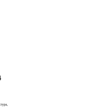
4
тура,