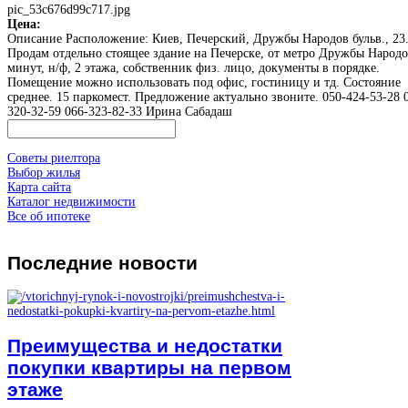
pic_53c676d99c717.jpg
Цена:
Описание
Расположение: Киев, Печерский, Дружбы Народов бульв., 23
Продам отдельно стоящее здание на Печерске, от метро Дружбы Народо
минут, н/ф, 2 этажа, собственник физ. лицо, документы в порядке.
Помещение можно использовать под офис, гостиницу и тд. Состояние
среднее. 15 паркомест. Предложение актуально звоните. 050-424-53-28 
320-32-59 066-323-82-33 Ирина Сабадаш
Советы риелтора
Выбор жилья
Карта сайта
Каталог недвижимости
Все об ипотеке
Последние
новости
Преимущества и недостатки
покупки квартиры на первом
этаже