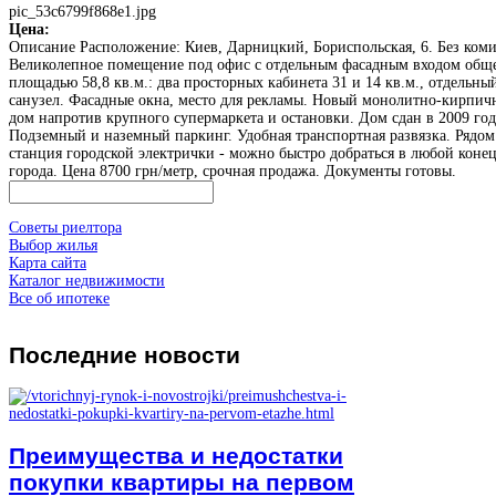
pic_53c6799f868e1.jpg
Цена:
Описание
Расположение: Киев, Дарницкий, Бориспольская, 6. Без коми
Великолепное помещение под офис с отдельным фасадным входом общ
площадью 58,8 кв.м.: два просторных кабинета 31 и 14 кв.м., отдельны
санузел. Фасадные окна, место для рекламы. Новый монолитно-кирпи
дом напротив крупного супермаркета и остановки. Дом сдан в 2009 год
Подземный и наземный паркинг. Удобная транспортная развязка. Рядом
станция городской электрички - можно быстро добраться в любой коне
города. Цена 8700 грн/метр, срочная продажа. Документы готовы.
Советы риелтора
Выбор жилья
Карта сайта
Каталог недвижимости
Все об ипотеке
Последние
новости
Преимущества и недостатки
покупки квартиры на первом