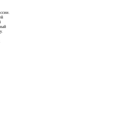
ссии.
ей
й
чный
у.
ц