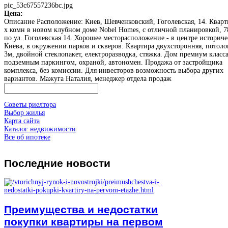
pic_53c67557236bc.jpg
Цена:
Описание
Расположение: Киев, Шевченковский, Гоголевская, 14. Кварт
х комн в новом клубном доме Nobel Homes, с отличной планировкой, 7
по ул. Гоголевская 14. Хорошее месторасположение - в центре историче
Киева, в окружении парков и скверов. Квартира двухсторонняя, потоло
3м, двойной стеклопакет, електроразводка, стяжка. Дом премиум класса
подземным паркингом, охраной, автономен. Продажа от застройщика
комплекса, без комиссии. Для инвесторов возможность выбора других
вариантов. Мажуга Наталия, менеджер отдела продаж
Советы риелтора
Выбор жилья
Карта сайта
Каталог недвижимости
Все об ипотеке
Последние
новости
Преимущества и недостатки
покупки квартиры на первом