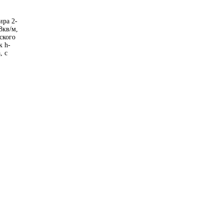
ира 2-
8кв/м,
ского
к h-
, с