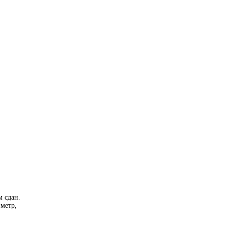
м сдан.
 метр,