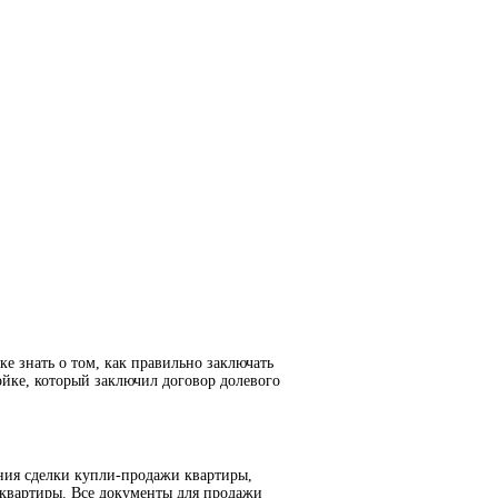
е знать о том, как правильно заключать
йке, который заключил договор долевого
ния сделки купли-продажи квартиры,
 квартиры. Все документы для продажи