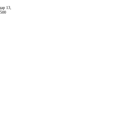
ар 13,
 500