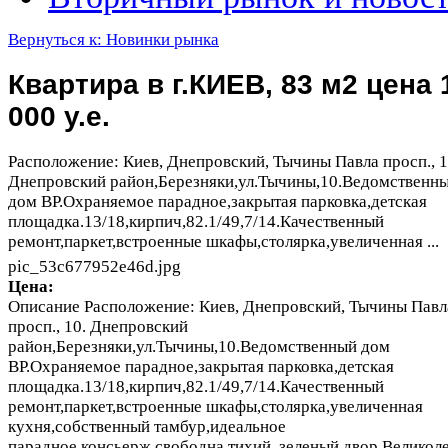
Вернуться к: Новинки рынка
Квартира в г.КИЕВ, 83 м2 цена 
000 у.е.
Расположение: Киев, Днепровский, Тычины Павла просп., 1
Днепровский район,Березняки,ул.Тычины,10.Ведомственн
дом ВР.Охраняемое парадное,закрытая парковка,детская
площадка.13/18,кирпич,82.1/49,7/14.Качественный
ремонт,паркет,встроенные шкафы,столярка,увеличенная ...
pic_53c677952e46d.jpg
Цена:
Описание
Расположение: Киев, Днепровский, Тычины Павл
просп., 10. Днепровский
район,Березняки,ул.Тычины,10.Ведомственный дом
ВР.Охраняемое парадное,закрытая парковка,детская
площадка.13/18,кирпич,82.1/49,7/14.Качественный
ремонт,паркет,встроенные шкафы,столярка,увеличенная
кухня,собственный тамбур,идеальное
парадное,консьерж,свободна,тихий ,зеленый двор.Великол