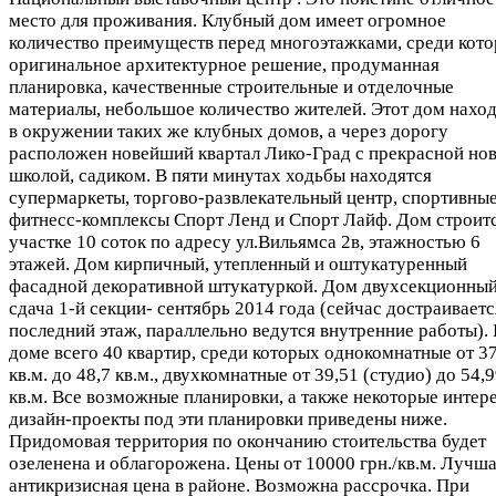
место для проживания. Клубный дом имеет огромное
количество преимуществ перед многоэтажками, среди кот
оригинальное архитектурное решение, продуманная
планировка, качественные строительные и отделочные
материалы, небольшое количество жителей. Этот дом нахо
в окружении таких же клубных домов, а через дорогу
расположен новейший квартал Лико-Град с прекрасной но
школой, садиком. В пяти минутах ходьбы находятся
супермаркеты, торгово-развлекательный центр, спортивные
фитнесс-комплексы Спорт Ленд и Спорт Лайф. Дом строитс
участке 10 соток по адресу ул.Вильямса 2в, этажностью 6
этажей. Дом кирпичный, утепленный и оштукатуренный
фасадной декоративной штукатуркой. Дом двухсекционный
сдача 1-й секции- сентябрь 2014 года (сейчас достраиваетс
последний этаж, параллельно ведутся внутренние работы).
доме всего 40 квартир, среди которых однокомнатные от 3
кв.м. до 48,7 кв.м., двухкомнатные от 39,51 (студио) до 54,
кв.м. Все возможные планировки, а также некоторые интер
дизайн-проекты под эти планировки приведены ниже.
Придомовая территория по окончанию стоительства будет
озеленена и облагорожена. Цены от 10000 грн./кв.м. Лучш
антикризисная цена в районе. Возможна рассрочка. При