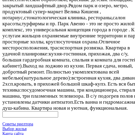
закрытый ландшафтный двор.Рядом парк и озеро, метро,
продуктовый супер-маркет Велика Кишеня ,
нотариус,стоматологическая клиника, рестораны,салон
красоты,турфирмы и пр. Парк Авеню - это не просто жилой
комплекс, это универсальная концепция города в городе . К
услугам жильцов охраняемые внутренние территории и пар
просторные холлы, круглосуточная охрана.Отличное
месторосположения, траснспортная розвязка. Квартира в
удачной планировке:кухня-гостинная, прихожая, два с/у,
большая гардеробная комната, спальня и комната для госте
кабинет).Выход на лоджию из кухни. Первая сдача, новый,
добротный ремонт. Полностью укомплектована всей
мебелью(натуральное дерево):встроенная кухня, два диван
2хсп.кровать, в прихожей большой шкаф-купэ. Есть вся бы
техника:посудомоечная машина, три кондиционера, стирал
машина, три плазменных телевизора. В с/у подогрев полов 
установлены датчики антизатоп.Есть ванна и гидромасажн
душ-кабина. Квартира новая и уютная, функциональная.
Советы риелтора
Выбор жилья
Карта сайта