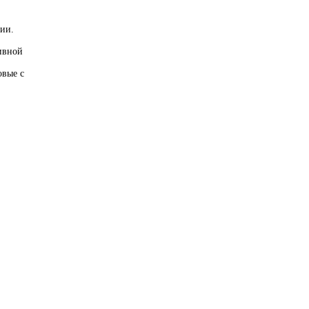
ии.
ивной
овые с