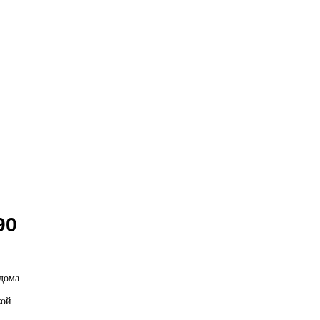
90
 дома
кой