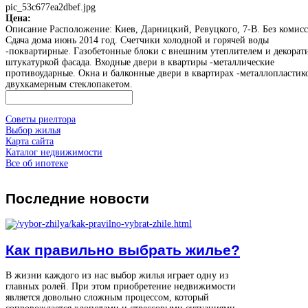
pic_53c677ea2dbef.jpg
Цена:
Описание
Расположение: Киев, Дарницкий, Ревуцкого, 7-В. Без комисс
Сдача дома июнь 2014 год. Счетчики холодной и горячей воды
-поквартирные. Газобетонные блоки с внешним утеплителем и декорат
штукатуркой фасада. Входные двери в квартиры -металлические
противоударные. Окна и балконные двери в квартирах -металлопластик
двухкамерным стеклопакетом.
Советы риелтора
Выбор жилья
Карта сайта
Каталог недвижимости
Все об ипотеке
Последние
новости
Как правильно выбрать жилье?
В жизни каждого из нас выбор жилья играет одну из
главных ролей. При этом приобретение недвижимости
является довольно сложным процессом, который