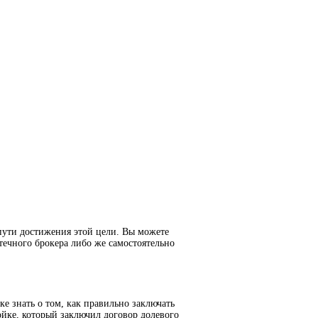
пути достижения этой цели. Вы можете
течного брокера либо же самостоятельно
е знать о том, как правильно заключать
йке, который заключил договор долевого