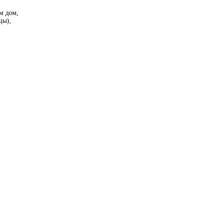
м дом,
цы),