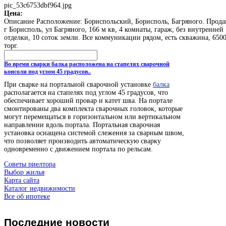
pic_53c6753dbf964.jpg
Цена:
Описание
Расположение: Бориспольский, Борисполь, Багряного. Прод
г Борисполь, ул Багряного, 166 м кв, 4 комнаты, гараж, без внутренней
отделки, 10 соток земли. Все коммуникации рядом, есть скважина, 6500
торг.
Во время сварки балка расположена на стапелях сварочной
консоли под углом 45 градусов..
При сварке на портальной сварочной установке
балка
располагается на стапелях под углом 45 градусов, что
обеспечивает хороший провар и катет шва. На портале
смонтированы два комплекта сварочных головок, которые
могут перемещаться в горизонтальном или вертикальном
направлении вдоль портала. Портальная сварочная
установка оснащена системой слежения за сварным швом,
что позволяет производить автоматическую сварку
одновременно с движением портала по рельсам.
Советы риелтора
Выбор жилья
Карта сайта
Каталог недвижимости
Все об ипотеке
Последние
новости