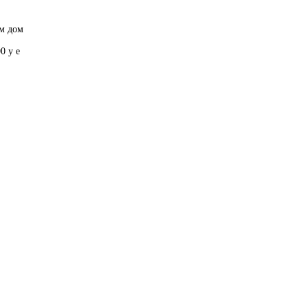
ам дом
0 у е