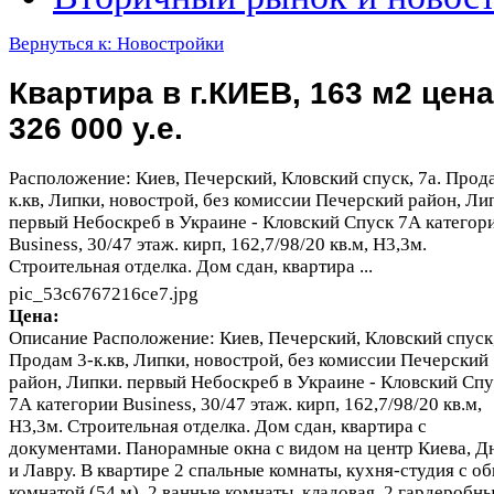
Вернуться к: Новостройки
Квартира в г.КИЕВ, 163 м2 цена
326 000 у.е.
Расположение: Киев, Печерский, Кловский спуск, 7а. Прод
к.кв, Липки, новострой, без комиссии Печерский район, Ли
первый Небоскреб в Украине - Кловский Спуск 7А категор
Business, 30/47 этаж. кирп, 162,7/98/20 кв.м, Н3,3м.
Строительная отделка. Дом сдан, квартира ...
pic_53c6767216ce7.jpg
Цена:
Описание
Расположение: Киев, Печерский, Кловский спуск,
Продам 3-к.кв, Липки, новострой, без комиссии Печерский
район, Липки. первый Небоскреб в Украине - Кловский Спу
7А категории Business, 30/47 этаж. кирп, 162,7/98/20 кв.м,
Н3,3м. Строительная отделка. Дом сдан, квартира с
документами. Панорамные окна с видом на центр Киева, Д
и Лавру. В квартире 2 спальные комнаты, кухня-студия с о
комнатой (54 м), 2 ванные комнаты, кладовая, 2 гардеробны