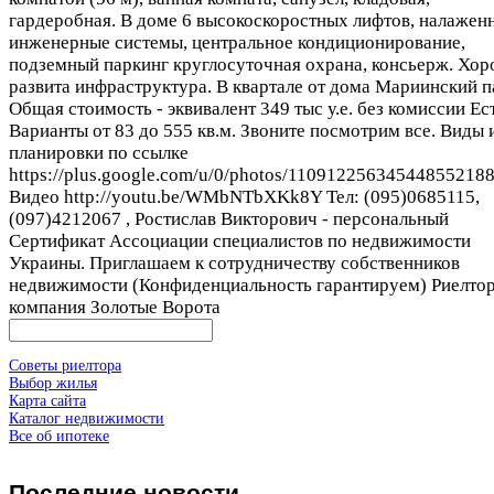
гардеробная. В доме 6 высокоскоростных лифтов, налажен
инженерные системы, центральное кондиционирование,
подземный паркинг круглосуточная охрана, консьерж. Хо
развита инфраструктура. В квартале от дома Мариинский п
Общая стоимость - эквивалент 349 тыс у.е. без комиссии Ес
Варианты от 83 до 555 кв.м. Звоните посмотрим все. Виды 
планировки по ссылке
https://plus.google.com/u/0/photos/1109122563454485521
Видео http://youtu.be/WMbNTbXKk8Y Тел: (095)0685115,
(097)4212067 , Ростислав Викторович - персональный
Сертификат Ассоциации специалистов по недвижимости
Украины. Приглашаем к сотрудничеству собственников
недвижимости (Конфиденциальность гарантируем) Риелто
компания Золотые Ворота
Советы риелтора
Выбор жилья
Карта сайта
Каталог недвижимости
Все об ипотеке
Последние
новости