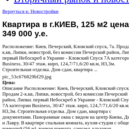
Вернуться к: Новостройки
Квартира в г.КИЕВ, 125 м2 цена
349 000 у.е.
Расположение: Киев, Печерский, Кловский спуск, 7а. Прод
к.кв, Липки, новострой, без комиссии Печерский район, Ли
первый Небоскреб в Украине - Кловский Спуск 7А категор
Business, 30/47 этаж. кирп, 124,7/71,6/20 кв.м, Н3,3м.
Строительная отделка. Дом сдан, квартира ...
pic_53c676829bf29.jpg
Цена:
Описание
Расположение: Киев, Печерский, Кловский спуск,
Продам 2-к.кв, Липки, новострой, без комиссии Печерский
район, Липки. первый Небоскреб в Украине - Кловский Спу
7А категории Business, 30/47 этаж. кирп, 124,7/71,6/20 кв.м
Н3,3м. Строительная отделка. Дом сдан, квартира с
документами. Панорамные окна с видом на центр Киева, Д
и Лавру. В квартире спальная комната, кухня-студия с общ
комнатой (56 м), ванная комната, санузел, кладовая,