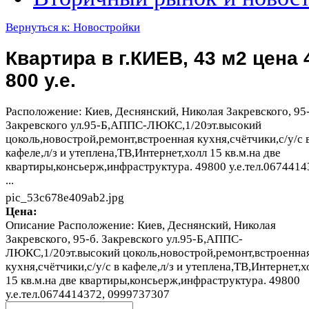
Вернуться к: Новостройки
Квартира в г.КИЕВ, 43 м2 цена 
800 у.е.
Расположение: Киев, Деснянский, Николая Закревского, 95-
Закревского ул.95-Б,АППС-ЛЮКС,1/20эт.высокий
цоколь,новострой,ремонт,встроенная кухня,счётчики,с/у/с 
кафеле,л/з и утеплена,ТВ,Интернет,холл 15 кв.м.на две
квартиры,консьерж,инфраструктура. 49800 у.е.тел.0674414
...
pic_53c678e409ab2.jpg
Цена:
Описание
Расположение: Киев, Деснянский, Николая
Закревского, 95-б. Закревского ул.95-Б,АППС-
ЛЮКС,1/20эт.высокий цоколь,новострой,ремонт,встроенна
кухня,счётчики,с/у/с в кафеле,л/з и утеплена,ТВ,Интернет,х
15 кв.м.на две квартиры,консьерж,инфраструктура. 49800
у.е.тел.0674414372, 0999737307