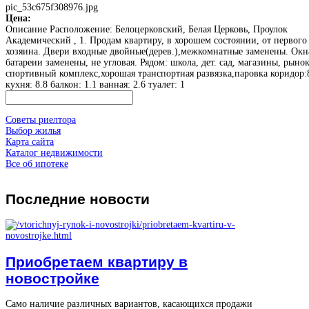
pic_53c675f308976.jpg
Цена:
Описание
Расположение: Белоцерковский, Белая Церковь, Проулок
Академический , 1. Продам квартиру, в хорошем состоянии, от первого
хозяина. Двери входные двойные(дерев.),межкомнатные заменены. Окн
батареии заменены, не угловая. Рядом: школа, дет. сад, магазины, рынок
спортивный комплекс,хорошая транспортная развязка,паровка коридор:
кухня: 8.8 балкон: 1.1 ванная: 2.6 туалет: 1
Советы риелтора
Выбор жилья
Карта сайта
Каталог недвижимости
Все об ипотеке
Последние
новости
Приобретаем квартиру в
новостройке
Само наличие различных вариантов, касающихся продажи