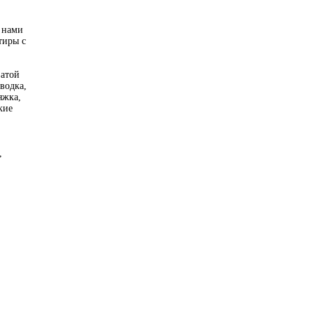
а нами
тиры с
атой
водка,
яжка,
кие
,
,