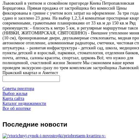
Львовский в уютном и спокойном пригороде Киева Петропавловская
Борщаговка. Прямая продажа от застройщика без комиссий Цены
фиксированы в гривне с учетом всех затрат на оформление. За три год
сдано и заселено 23 дома. На выбор 1,2,3,4 комнатные просторные квар
современными, грамотными планировками от 33 кв.м до 150 кв.м Ряд
преимуществ: - близость к метро 5 км, и регулярные маршрутные такси
(НИВКИ, ЖИТОМИРСКАЯ, СВЯТОШИНО) - Внешнее утепление минв
(10 см), бронированные двери, двухкамерные стеклопакеты, медная про
автономное отопление, алюминиевые радиаторы, счетчики, чистовая ст
штукатурка. - развитая инфраструктура - детский сад, школа, медицинс
пункты детский и взрослый, парковки, стоматология, отделения банков
почта, аптека, салоны красоты, спортзал, церковь Всё, что нужно для
полноценной, счастливой жизни Звоните Мы сэкономим ваше время
проведем экскурсию сразу по трем комплексам застройщика Львовский
Пражский квартал и Аметист
Советы риелтора
Выбор жилья
Карта сайта
Каталог недвижимости
Все об ипотеке
Последние
новости