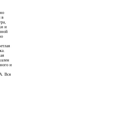
чно
 в
ура,
ки и
нной
во
ветлая
ка.
вая
уален
вного и
А. Вся