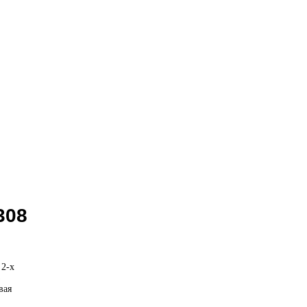
308
 2-х
з
вая