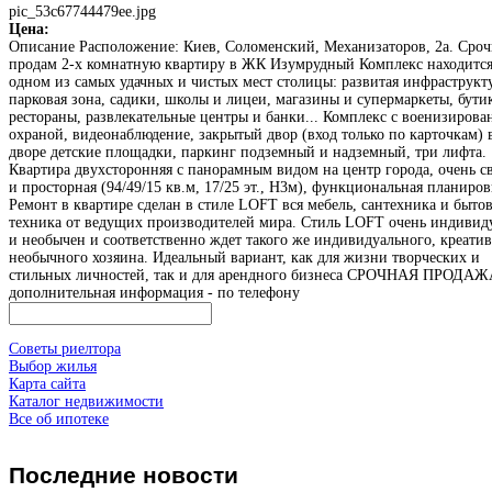
pic_53c67744479ee.jpg
Цена:
Описание
Расположение: Киев, Соломенский, Механизаторов, 2а. Сро
продам 2-х комнатную квартиру в ЖК Изумрудный Комплекс находится
одном из самых удачных и чистых мест столицы: развитая инфраструкт
парковая зона, садики, школы и лицеи, магазины и супермаркеты, бути
рестораны, развлекательные центры и банки... Комплекс с военизирова
охраной, видеонаблюдение, закрытый двор (вход только по карточкам) 
дворе детские площадки, паркинг подземный и надземный, три лифта.
Квартира двухсторонняя с панорамным видом на центр города, очень с
и просторная (94/49/15 кв.м, 17/25 эт., Н3м), функциональная планиров
Ремонт в квартире сделан в стиле LOFT вся мебель, сантехника и быто
техника от ведущих производителей мира. Стиль LOFT очень индивид
и необычен и соответственно ждет такого же индивидуального, креати
необычного хозяина. Идеальный вариант, как для жизни творческих и
стильных личностей, так и для арендного бизнеса СРОЧНАЯ ПРОДАЖ
дополнительная информация - по телефону
Советы риелтора
Выбор жилья
Карта сайта
Каталог недвижимости
Все об ипотеке
Последние
новости