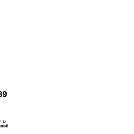
89
. В
икой,