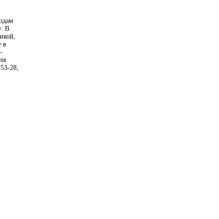
одам
. В
икой,
е в
-
ля
53-28,