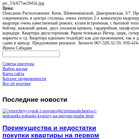
pic_53c677ae2945d.jpg
Цена:
Описание
Расположение: Киев, Шевченковский, Дмитриевская, 3/7. Пр
современную, в центре столицы, очень уютную 2-х комнатную квартиру
квартире очень качественный ремонт, кухня встроенная, с бытовой техн
бойлер, кожаный диван, двух спальная кровать, гардеробная, шкаф-куп
коридоре. Квартира двухсторонняя. Рядом телеканал Интер, цирк, супер
маркеты и тд. Квартира идеально подойдёт как для проживания, так и д
сдачи в аренду. Предложение реальное. Звоните 067-320-32-59, 050-424-
Ирина Сабадаш.
Советы риелтора
Выбор жилья
Карта сайта
Каталог недвижимости
Все об ипотеке
Последние
новости
Преимущества и недостатки
покупки квартиры на первом