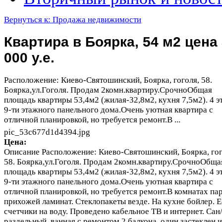
Вернуться к: Продажа недвижимости
Квартира в Боярка, 54 м2 цена
000 у.е.
Расположение: Киево-Святошинский, Боярка, гоголя, 58.
Боярка,ул.Гоголя. Продам 2комн.квартиру.СрочноОбщая
площадь квартиры 53,4м2 (жилая-32,8м2, кухня 7,5м2). 4 э
9-ти этажного панельного дома.Очень уютная квартира с
отличной планировкой, но требуется ремонт.В ...
pic_53c677d1d4394.jpg
Цена:
Описание
Расположение: Киево-Святошинский, Боярка, гог
58. Боярка,ул.Гоголя. Продам 2комн.квартиру.СрочноОбща
площадь квартиры 53,4м2 (жилая-32,8м2, кухня 7,5м2). 4 э
9-ти этажного панельного дома.Очень уютная квартира с
отличной планировкой, но требуется ремонт.В комнатах пар
прихожей ламинат. Стеклопакеты везде. На кухне бойлер. Е
счетчики на воду. Проведено кабельное ТВ и интернет. Сан
раздельный, ванная с ремонтом.2 балкона, один застеклен и