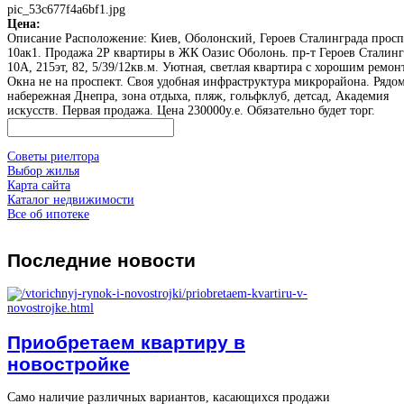
pic_53c677f4a6bf1.jpg
Цена:
Описание
Расположение: Киев, Оболонский, Героев Сталинграда просп
10ак1. Продажа 2Р квартиры в ЖК Оазис Оболонь. пр-т Героев Сталинг
10А, 215эт, 82, 5/39/12кв.м. Уютная, светлая квартира с хорошим ремон
Окна не на проспект. Своя удобная инфраструктура микрорайона. Рядо
набережная Днепра, зона отдыха, пляж, гольфклуб, детсад, Академия
искусств. Первая продажа. Цена 230000у.е. Обязательно будет торг.
Советы риелтора
Выбор жилья
Карта сайта
Каталог недвижимости
Все об ипотеке
Последние
новости
Приобретаем квартиру в
новостройке
Само наличие различных вариантов, касающихся продажи